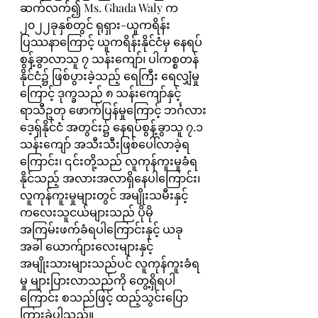
ဆက်လက်၍ Ms. Ghada Waly က 
၂၀၂၂ခုနှစ်တွင် ရုရှား-ယူကရိန်း
ပြဿနာကြောင့် ယူကရိန်းနိုင်ငံမှ နေရပ်
စွန့်ခွာလာသူ ၇ သန်းကျော်၊ ပါကစ္စတန်
နိုင်ငံ၌ ဖြစ်ပွားခဲ့သည့် ရေကြီး ရေလျှံမှု
ကြောင့် ဒုက္ခသည် ၈ သန်းကျော်နှင့် 
ရာသီဥတု ဖောက်ပြန်မှုကြောင့် ဘင်္ဂလား
ဒေ့ရှ်နိုင်ငံ အတွင်း၌ နေရပ်စွန့်ခွာသူ ၇.၁ 
သန်းကျော် အသီးသီးဖြစ်ပေါ်လာခဲ့ရ
ကြောင်း၊ ၎င်းတို့သည် လူကုန်ကူးမှုခံရ
နိုင်သည့် အလားအလာရှိနေပါကြောင်း၊ 
လူကုန်ကူးမှုများတွင် အမျိုးသမီးနှင့် 
ကလေးသူငယ်များသည် ပိုမို
အကြမ်းဖက်ခံရပါကြောင်းနှင့် ယခု
အခါ ယောက်ျားလေးများနှင့် 
အမျိုးသားများသည်ပင် လူကုန်ကူးခံရ
မှု များပြားလာသည်ကို တွေ့ရှိရပါ
ကြောင်း စသည်ဖြင့် ထည့်သွင်းပြော
ကြားခဲ့ပါသည်။