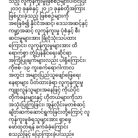
သည့် လူကုန်ကူးမှုဖြစ်စဉ်များပါဝင်ပြီး 
၂၀၁၇ ခုနှစ်နှင့် ၂၀၂၁ ခုနှစ်တို့အကြား 
ဖြစ်ပွားခဲ့သည့် ဖြစ်စဉ်များကို 
အခြေခံ၍ နိုင်ငံအဆင့်၊ ဒေသအဆင့်နှင့် 
ကမ္ဘာ့အဆင့် လူကုန်ကူးမှု ပုံစံနှင့် စီး
ဆင်းမှုများအား ခြုံငုံသုံးသပ်ထား
ကြောင်း၊ လူကုန်ကူးမှုများအား ထိ
ရောက်စွာ တုံ့ပြန်နိုင်ရေးဆိုင်ရာ 
အကြံပြုချက်များလည်း ပါရှိကြောင်း၊ 
ကိုဗစ်-၁၉ ကူးစက်ရောဂါကာလ
အတွင်း အများပြည်သူဖျော်ဖြေရေး
နေရာများ ပိတ်ထားခဲ့ရာ လူကုန်ကူးမှု 
ကျူးလွန်သူများအနေဖြင့် ကိုယ်ပိုင်
တိုက်ခန်းများနှင့် ဟိုတယ်များကိုသာ  
အသုံးပြုကြခြင်း၊ အွန်လိုင်းမှတစ်ဆင့် 
ချိတ်ဆက်ဆောင်ရွက်ခြင်းတို့ကြောင့် လူ
ကုန်ကူးမှုခံရသူများအား ရှာဖွေ
ဖော်ထုတ်ရန် ခက်ခဲခဲ့ကြောင်း 
စသည်ဖြင့် ပြောကြားခဲ့ပါသည်။