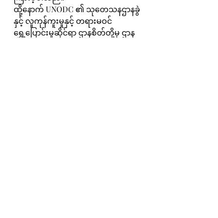
ထို့နောက် UNODC ၏ သုတေသနဌာနခွဲ
နှင့် လူကုန်ကူးမှုနှင့် တရားမဝင် 
ရွှေ့ပြောင်းမှုဆိုင်ရာ ဌာနစိတ်တို့မှ ဌာန
ကြီးမှူးတို့က အစီရင်ခံစာနှင့် 
ပတ်သက်၍ အသီးသီး ရှင်းလင်းပြော
ကြားခဲ့ကြကြောင်း သိရှိရပါသည်။
Recent Posts
See All