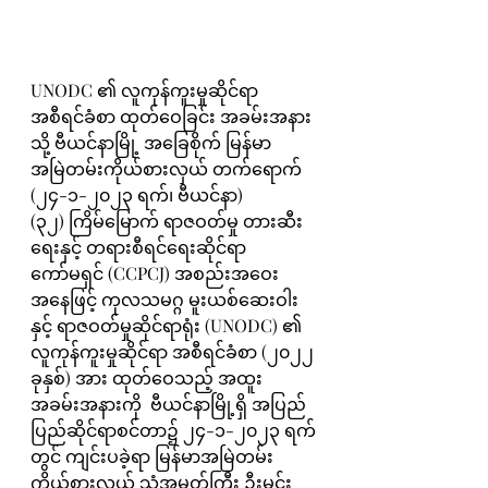
UNODC ၏ လူကုန်ကူးမှုဆိုင်ရာ 
အစီရင်ခံစာ ထုတ်ဝေခြင်း အခမ်းအနား
သို့ ဗီယင်နာမြို့ အခြေစိုက် မြန်မာ
အမြဲတမ်းကိုယ်စားလှယ် တက်ရောက်
(၂၄-၁-၂၀၂၃ ရက်၊ ဗီယင်နာ)
(၃၂) ကြိမ်မြောက် ရာဇဝတ်မှု တားဆီး
ရေးနှင့် တရားစီရင်ရေးဆိုင်ရာ 
ကော်မရှင် (CCPCJ) အစည်းအဝေး
အနေဖြင့် ကုလသမဂ္ဂ မူးယစ်ဆေးဝါး
နှင့် ရာဇဝတ်မှုဆိုင်ရာရုံး (UNODC) ၏ 
လူကုန်ကူးမှုဆိုင်ရာ အစီရင်ခံစာ (၂၀၂၂ 
ခုနှစ်) အား ထုတ်ဝေသည့် အထူး
အခမ်းအနားကို  ဗီယင်နာမြို့ရှိ အပြည်
ပြည်ဆိုင်ရာစင်တာ၌ ၂၄-၁-၂၀၂၃ ရက်
တွင် ကျင်းပခဲ့ရာ မြန်မာအမြဲတမ်း
ကိုယ်စားလှယ် သံအမတ်ကြီး ဦးမင်း