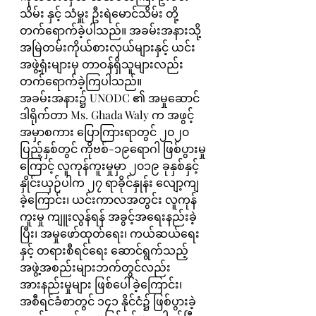
သိမ်း နှင့် သံမှူး ဦးရဲမောင်သိမ်း တို့ 
တက်ရောက်ခဲ့ပါသည်။ အခမ်းအနားသို့ 
အမြဲတမ်းကိုယ်စားလှယ်များနှင့် ယင်း
အဖွဲ့ရုံးများမှ တာဝန်ရှိသူများလည်း 
တက်ရောက်ခဲ့ကြပါသည်။ 
အခမ်းအနား၌ UNODC ၏ အမှုဆောင်
ဒါရိုက်တာ Ms. Ghada Waly က အဖွင့်
အမှာစကား ပြောကြားရာတွင် ၂၀၂၀ 
ပြည့်နှစ်တွင် ကိုဗစ်-၁၉ရောဂါ ဖြစ်ပွားမှု
ကြောင့် လူကုန်ကူးမှုမှာ ၂၀၁၉ ခုနှစ်နှင့် 
နှိုင်းယှဉ်ပါက ၂၇ ရာခိုင်နှုန်း လျော့ကျ
ခဲ့ကြောင်း၊ ယင်းကာလအတွင်း လူကုန်
ကူးမှု ကျူးလွန်ရန် အခွင့်အရေးနည်းခဲ့
ပြီး၊ အမှုဖော်ထုတ်ရေး၊ ကယ်ဆယ်ရေး
နှင့် တရားစီရင်ရေး ဆောင်ရွက်သည့် 
အဖွဲ့အစည်းများဘက်တွင်လည်း 
အားနည်းမှုများ ဖြစ်ပေါ်ခဲ့ကြောင်း၊ 
အစီရင်ခံစာတွင် ၁၄၁ နိုင်ငံ၌ ဖြစ်ပွားခဲ့