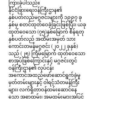
ကြားခဲ့ပါသည်။
နိုင်ငံခြားရေးဝန်ကြီးဌာန၏ 
နှစ်ပတ်လည်မဂ္ဂဇင်းများကို ၁၉၉၇ ခု
နှစ်မှ စတင်ထုတ်ဝေခဲ့ခြင်းဖြစ်ပြီး၊ ယခု
ထုတ်ဝေသော (၇၅)နှစ်မြောက် စိန်ရတု 
နှစ်ပတ်လည် အထိမ်းအမှတ် သား
ကောင်းတမန်မဂ္ဂဇင်း (၂၀၂၂ ခုနှစ်) 
သည် (၂၅) ကြိမ်မြောက် ထုတ်ဝေသော 
စာအုပ်ဖြစ်ကြောင်းနှင့် မဂ္ဂဇင်းတွင် 
ဝန်ကြီးဌာန၏ လုပ်ငန်း
အကောင်အထည်ဖော်ဆောင်ရွက်ခဲ့မှု 
မှတ်တမ်းများနှင့် ဝါရင့်သံတမန်ကြီး
များ၊ လက်ရှိတာဝန်ထမ်းဆောင်နေ
သော အရာထမ်း၊ အမှုထမ်းများအပြင် 
ပြင်ပစာမူရှင် များက သံတမန်ရေးရာ၊ 
နိုင်ငံတကာရေးရာများနှင့် အတွေ့အကြုံ
ဗဟုသုတများကို မြန်မာဘာသာနှင့် 
အင်္ဂလိပ်ဘာသာတို့ဖြင့် သုတ၊ ရသ 
စုံလင်စွာ ရေးသားဖော်ပြထားကြောင်း 