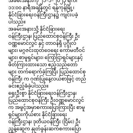
အခမ်းအနားကို ၂၁-၁-၂၀၂၃ ရက်၊ 
၁၁:၀၀ နာရီအချိန်တွင် ရန်ကုန်မြို့၊ 
နိုင်ငံခြားရေးဝန်ကြီးဌာန၌ ကျင်းပခဲ့
ပါသည်။
အခမ်းအနားသို့ နိုင်ငံခြားရေး
ဝန်ကြီးဌာန၊ ပြည်ထောင်စုဝန်ကြီး ဦး
ဝဏ္ဏမောင်လွင် နှင့် တာဝန်ရှိ ပုဂ္ဂိုလ်
များ၊ မဂ္ဂဇင်းထုတ်ဝေရေး ကော်မတီဝင်
များ၊ စာမူရှင်များ၊ ကြော်ငြာရှင်များနှင့် 
ဖိတ်ကြားထားသော ဧည့်သည်တော်
များ တက်ရောက်ခဲ့ကြပြီး ပြည်ထောင်စု
ဝန်ကြီး က ‌ဂုဏ်ပြုနေ့လယ်စာဖြင့် တည်
ခင်းဧည့်ခံခဲ့ပါသည်။
ရှေးဦးစွာ နိုင်ငံခြားရေးဝန်ကြီးဌာန၊ 
ပြည်ထောင်စုဝန်ကြီး ဦးဝဏ္ဏမောင်လွင်
က အဖွင့်အမှာစကားပြောကြားပြီး စာမူ
ရှင်များကိုယ်စား နိုင်ငံခြားရေး
ဝန်ကြီးဌာန၊ ဒုတိယဝန်ကြီး (ငြိမ်း) ဦး
ညွန့်ဆွေက နှုတ်ခွန်းဆက်စကားပြော