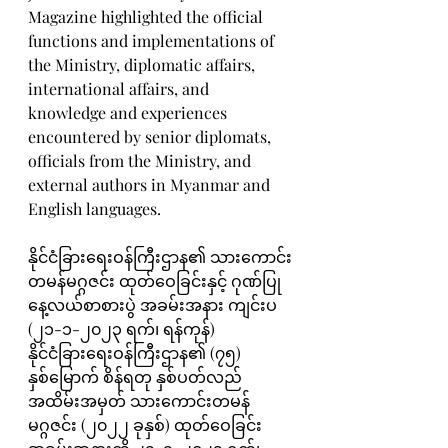
Magazine highlighted the official 
functions and implementations of 
the Ministry, diplomatic affairs, 
international affairs, and 
knowledge and experiences 
encountered by senior diplomats, 
officials from the Ministry, and 
external authors in Myanmar and 
English languages.
နိုင်ငံခြားရေးဝန်ကြီးဌာန၏ သားကောင်း
တမန်မဂ္ဂဇင်း ထုတ်ဝေခြင်းနှင့် ဂုဏ်ပြု
နေ့လယ်စာစားပွဲ အခမ်းအနား ကျင်းပ
(၂၁-၁-၂၀၂၃ ရက်၊ ရန်ကုန်)
နိုင်ငံခြားရေးဝန်ကြီးဌာန၏ (၇၅) 
နှစ်မြောက် စိန်ရတု နှစ်ပတ်လည် 
အထိမ်းအမှတ် သားကောင်းတမန်
မဂ္ဂဇင်း (၂၀၂၂ ခုနှစ်) ထုတ်ဝေခြင်း 