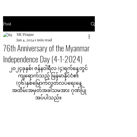
Post
ME Prague
Jan 4, 2024
1 min read
76th Anniversary of the Myanmar
Independence Day (4-1-2024)
၂၀၂၄ခုနှစ်၊ ဇန်နဝါရီလ (၄)ရက်နေ့တွင် 
ကျရောက်သည့် မြန်မာနိုင်ငံ၏ 
(၇၆)နှစ်မြောက်လွတ်လပ်ရေးနေ့
အထိမ်းအမှတ်အခါသမအား ဂုဏ်ပြု
အပ်ပါသည်။ 