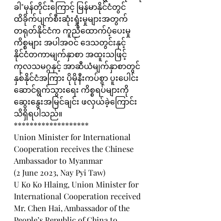
ခါ"မုန်တိုင်းကြောင့် မြန်မာနိုင်ငံတွင် 
ထိခိုက်ပျက်စီးဆုံးရှုံးမှုများအတွက် 
တရုတ်နိုင်ငံက ကူညီထောက်ပံ့ပေးမှု
ကိစ္စများ အပါအဝင် ဒေသတွင်းနှင့် 
နိုင်ငံတကာမျက်နှာစာ အထူးသဖြင့် 
ကုလသမဂ္ဂနှင့် အာဆီယံမျက်နှာစာတွင် 
နှစ်နိုင်ငံအကြား ပိုမိုနီးကပ်စွာ ပူးပေါင်း 
ဆောင်ရွက်သွားရေး ကိစ္စရပ်များကို 
ဆွေးနွေးအမြင်ချင်း ဖလှယ်ခဲ့ကြောင်း 
သိရှိရပါသည်။
*******************
Union Minister for International 
Cooperation receives the Chinese 
Ambassador to Myanmar
(2 June 2023, Nay Pyi Taw)
U Ko Ko Hlaing, Union Minister for 
International Cooperation received 
Mr. Chen Hai, Ambassador of the 
People’s Republic of China to 