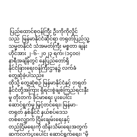
 ပြည်ထောင်စုဝန်ကြီး ဦးကိုကိုလှိုင် 
သည်  မြန်မာနိုင်ငံဆိုင်ရာ တရုတ်ပြည်သူ့
သမ္မတနိုင်ငံ သံအမတ်ကြီး မစ္စတာ ချန်း
ဟိုင်အား ၂-၆-၂၀၂၃ ရက်၊ (၁၄၀၀) 
နာရီအချိန်တွင် နေပြည်တော်ရှိ 
နိုင်ငံခြားရေးဝန်ကြီးဌာန၌ လက်ခံ
တွေ့ဆုံခဲ့ပါသည်။ 
ထိုသို့ တွေ့ဆုံစဉ် မြန်မာနိုင်ငံနှင့် တရုတ်
နိုင်ငံတို့အကြား ရှိရင်းစွဲချစ်ကြည်ရင်းနှီး
မှု တိုးတက် ခိုင်မာရေး ပူးပေါင်း
ဆောင်ရွက်မှု မြှင့်တင်ရေး၊ မြန်မာ-
တရုတ် နှစ်နိုင်ငံ နယ်စပ်ဒေသ 
တစ်လျှောက် ငြိမ်းချမ်းရေးနှင့် 
တည်ငြိမ်ရေးကို ထိန်းသိမ်းရေးအတွက် 
ဆက်လက်ပူးပေါင်း ဆောင်ရွက်ရေး၊ “မို