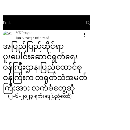
Post
ME Prague
Jun 6, 2023
1 min read
အပြည်ပြည်ဆိုင်ရာ
ပူးပေါင်းဆောင်ရွက်ရေး
ဝန်ကြီးဌာန၊ပြည်ထောင်စု
ဝန်ကြီးက တရုတ်သံအမတ်
ကြီးအား လက်ခံတွေ့ဆုံ
(၂-၆-၂၀၂၃ ရက်၊ နေပြည်တော်)