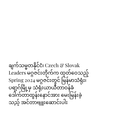
ချက်သမ္မတနိုင်ငံ၊ Czech & Slovak 
Leaders မဂ္ဂဇင်းတိုက်က ထုတ်ဝေသည့် 
Spring 2024 မဂ္ဂဇင်းတွင် မြန်မာသံရုံး၊ 
ပရာ့ဂ်မြို့မှ သံရုံးယာယီတာဝန်ခံ 
ဒေါက်တာထွန်းနောင်အား မေးမြန်းခဲ့
သည့် အင်တာဗျူးဆောင်းပါး