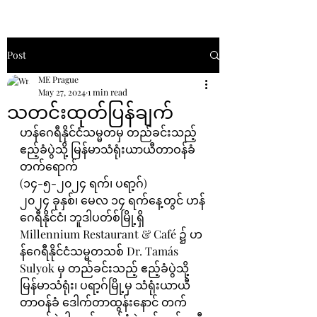
Post
ME Prague
May 27, 2024
1 min read
သတင်းထုတ်ပြန်ချက်
ဟန်ဂေရီနိုင်ငံသမ္မတမှ တည်ခင်းသည့် 
ဧည့်ခံပွဲသို့ မြန်မာသံရုံးယာယီတာဝန်ခံ
တက်ရောက်
(၁၄-၅-၂၀၂၄ ရက်၊ ပရာ့ဂ်)
၂၀၂၄ ခုနှစ်၊ မေလ ၁၄ ရက်နေ့တွင် ဟန်
ဂေရီနိုင်ငံ၊ ဘူဒါပတ်စ်မြို့ရှိ 
Millennium Restaurant & Café ၌ ဟ
န်ဂေရီနိုင်ငံသမ္မတသစ် Dr. Tamás 
Sulyok မှ တည်ခင်းသည့် ဧည့်ခံပွဲသို့ 
မြန်မာသံရုံး၊ ပရာ့ဂ်မြို့မှ သံရုံးယာယီ
တာဝန်ခံ ဒေါက်တာထွန်းနောင် တက်