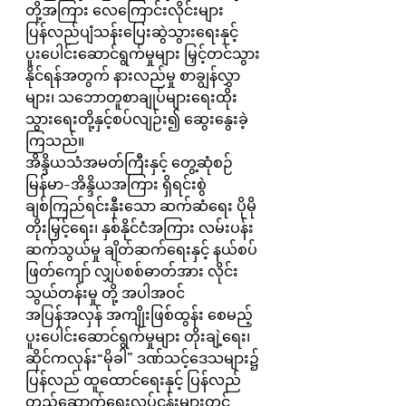
တို့အကြား လေကြောင်းလိုင်းများ 
ပြန်လည်ပျံသန်းပြေးဆွဲသွားရေးနှင့် 
ပူးပေါင်းဆောင်ရွက်မှုများ မြှင့်တင်သွား
နိုင်ရန်အတွက် နားလည်မှု စာချွန်လွှာ
များ၊ သဘောတူစာချုပ်များရေးထိုး
သွားရေးတို့နှင့်စပ်လျဉ်း၍ ဆွေးနွေးခဲ့
ကြသည်။
အိန္ဒိယသံအမတ်ကြီးနှင့် တွေ့ဆုံစဉ် 
မြန်မာ-အိန္ဒိယအကြား ရှိရင်းစွဲ 
ချစ်ကြည်ရင်းနှီးသော ဆက်ဆံရေး ပိုမို
တိုးမြှင့်ရေး၊ နှစ်နိုင်ငံအကြား လမ်းပန်း
ဆက်သွယ်မှု ချိတ်ဆက်ရေးနှင့် နယ်စပ် 
ဖြတ်ကျော် လျှပ်စစ်ဓာတ်အား လိုင်း
သွယ်တန်းမှု တို့ အပါအဝင် 
အပြန်အလှန် အကျိုးဖြစ်ထွန်း စေမည့် 
ပူးပေါင်းဆောင်ရွက်မှုများ တိုးချဲ့ရေး၊ 
ဆိုင်ကလုန်း“မိုခါ” ဒဏ်သင့်ဒေသများ၌ 
ပြန်လည် ထူထောင်ရေးနှင့် ပြန်လည်
တည်ဆောက်ရေးလုပ်ငန်းများတွင် 