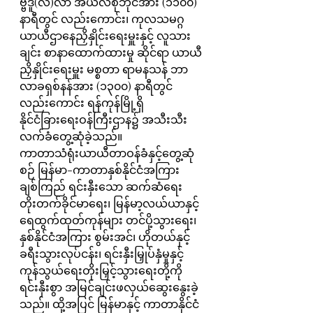
ဗ္ဗဒူ(လ်)လာ အယ်လ်စုဘိုင်အား (၁၁၀၀) 
နာရီတွင် လည်းကောင်း၊ ကုလသမဂ္ဂ 
ယာယီဌာနေညှိနှိုင်းရေးမှူးနှင့် လူသား
ချင်း စာနာထောက်ထားမှု ဆိုင်ရာ ယာယီ
ညှိနှိုင်းရေးမှူး မစ္စတာ ရာမနသန် ဘာ
လာခရှစ်နန်အား (၁၃၀၀) နာရီတွင် 
လည်းကောင်း ရန်ကုန်မြို့ရှိ 
နိုင်ငံခြားရေးဝန်ကြီးဌာန၌ အသီးသီး 
လက်ခံတွေ့ဆုံခဲ့သည်။
ကာတာသံရုံးယာယီတာဝန်ခံနှင့်တွေ့ဆုံ
စဉ် မြန်မာ-ကာတာနှစ်နိုင်ငံအကြား 
ချစ်ကြည် ရင်းနှီးသော ဆက်ဆံရေး
တိုးတက်ခိုင်မာရေး၊ မြန်မာ့လယ်ယာနှင့် 
ရေထွက်ထုတ်ကုန်များ တင်ပို့သွားရေး၊ 
နှစ်နိုင်ငံအကြား စွမ်းအင်၊ ဟိုတယ်နှင့် 
ခရီးသွားလုပ်ငန်း၊ ရင်းနှီးမြှုပ်နှံမှုနှင့် 
ကုန်သွယ်ရေးတိုးမြှင့်သွားရေးတို့ကို 
ရင်းနှီးစွာ အမြင်ချင်းဖလှယ်ဆွေးနွေးခဲ့
သည်။ ထို့အပြင် မြန်မာနှင့် ကာတာနိုင်ငံ