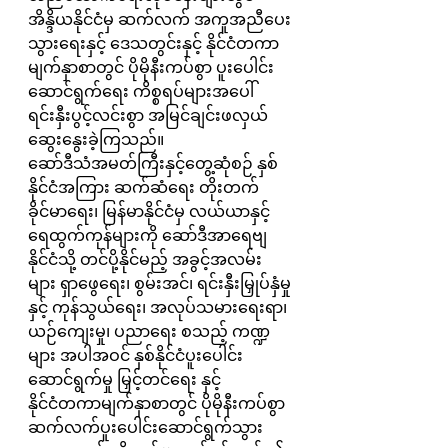
အိန္ဒိယနိုင်ငံမှ ဆက်လက် အကူအညီပေး
သွားရေးနှင့် ဒေသတွင်းနှင့် နိုင်ငံတကာ
မျက်နှာစာတွင် ပိုမိုနီးကပ်စွာ ပူးပေါင်း
ဆောင်ရွက်ရေး ကိစ္စရပ်များအပေါ် 
ရင်းနှီးပွင့်လင်းစွာ အမြင်ချင်းဖလှယ် 
ဆွေးနွေးခဲ့ကြသည်။
ဆော်ဒီသံအမတ်ကြီးနှင့်တွေ့ဆုံစဉ် နှစ်
နိုင်ငံအကြား ဆက်ဆံရေး တိုးတက်
ခိုင်မာရေး၊ မြန်မာနိုင်ငံမှ လယ်ယာနှင့် 
ရေထွက်ကုန်များကို ဆော်ဒီအာရေဗျ
နိုင်ငံသို့ တင်ပို့နိုင်မည့် အခွင့်အလမ်း
များ ရှာဖွေရေး၊ စွမ်းအင်၊ ရင်းနှီးမြှုပ်နှံမှု
နှင့် ကုန်သွယ်ရေး၊ အလုပ်သမားရေးရာ၊ 
ယဉ်ကျေးမှု၊ ပညာရေး စသည့် ကဏ္ဍ
များ အပါအဝင် နှစ်နိုင်ငံပူးပေါင်း
ဆောင်ရွက်မှု မြှင့်တင်ရေး နှင့် 
နိုင်ငံတကာမျက်နှာစာတွင် ပိုမိုနီးကပ်စွာ 
ဆက်လက်ပူးပေါင်းဆောင်ရွက်သွား