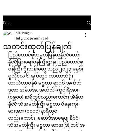
Post
ME Prague
Jul 7, 2023
1 min read
သတင်းထုတ်ပြန်ချက်
ပြည်ထောင်စုသမ္မတမြန်မာနိုင်ငံတော်၊ 
နိုင်ငံခြားရေးဝန်ကြီးဌာန၊ ပြည်ထောင်စု
ဝန်ကြီး ဦးသန်းဆွေ သည် ၂၀၂၃ ခုနှစ်၊ 
ဇူလိုင်လ ၆ ရက်တွင် ကာတာသံရုံး
ယာယီတာဝန်ခံ မစ္စတာ ရာရှစ် အက်ဘ်
ဒူလာ အမ်.အေ. အယ်လ်-ကူဝါရီအား 
(၀၉၀၀) နာရီတွင်လည်းကောင်း၊ အိန္ဒိယ
နိုင်ငံ သံအမတ်ကြီး မစ္စတာ ဗီနေးကူး
မားအား (၁၀၀၀) နာရီတွင်
လည်းကောင်း၊ ဆော်ဒီအာရေဗျ နိုင်ငံ
သံအမတ်ကြီး မစ္စတာ ဆာအု(ဒ်) ဘင် အ