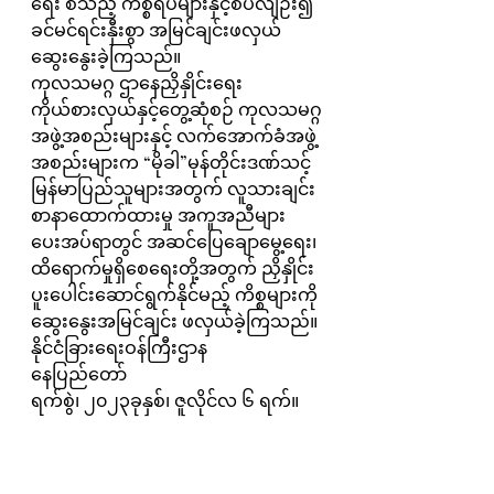
ရေး စသည့် ကိစ္စရပ်များနှင့်စပ်လျဉ်း၍ 
ခင်မင်ရင်းနှီးစွာ အမြင်ချင်းဖလှယ်
ဆွေးနွေးခဲ့ကြသည်။
ကုလသမဂ္ဂ ဌာနေညှိနှိုင်းရေး 
ကိုယ်စားလှယ်နှင့်တွေ့ဆုံစဉ် ကုလသမဂ္ဂ
အဖွဲ့အစည်းများနှင့် လက်အောက်ခံအဖွဲ့
အစည်းများက “မိုခါ”မုန်တိုင်းဒဏ်သင့် 
မြန်မာပြည်သူများအတွက် လူသားချင်း
စာနာထောက်ထားမှု အကူအညီများ
ပေးအပ်ရာတွင် အဆင်ပြေချောမွေ့ရေး၊ 
ထိရောက်မှုရှိစေရေးတို့အတွက် ညှိနှိုင်း
ပူးပေါင်းဆောင်ရွက်နိုင်မည့် ကိစ္စများကို 
ဆွေးနွေးအမြင်ချင်း ဖလှယ်ခဲ့ကြသည်။
နိုင်ငံခြားရေးဝန်ကြီးဌာန
နေပြည်တော်
ရက်စွဲ၊ ၂၀၂၃ခုနှစ်၊ ဇူလိုင်လ ၆ ရက်။